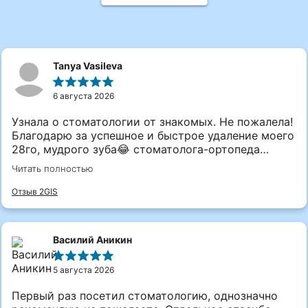
Правила предоставления мед.
организациями платных услуг
Приказ Минздрава России
Tanya Vasileva
О Программе государственных гарантий
бесплатного оказания гражданам
медицинской помощи на 2026 год и на
6 августа 2026
плановый период 2027 и 2028 годов
Узнала о стоматологии от знакомых. Не пожалела!
О Территориальной программе
Благодарю за успешное и быстрое удаление моего
государственных гарантий бесплатного
28го, мудрого зуба😂 стоматолога-ортопеда
оказания гражданам медицинской
Ганиева М.Х! Я больше боялась идти на прием) Как
Читать полностью
помощи в Ханты-Мансийском
говорится, рекомендую))
автономном округе — Югре на 2026 год
Отзыв 2GIS
и на плановый период 2027 и 2028 годов
Федеральный закон "Об основах охраны
здоровья граждан Российской Федерации"
Василий Аникин
5 августа 2026
Первый раз посетил стоматологию, однозначно