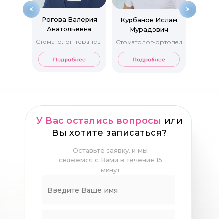
Рогова Валерия
Курбанов Ислам
Анатольевна
Мурадович
Стоматолог-терапевт
Стоматолог-ортопед
У Вас остались вопросы
или
Вы хотите записаться?
Оставьте заявку, и мы
свяжемся с Вами в течение 15
минут
Габидуллина
Курбанов
Анастасия
Магомедова Карина
Чернышкова Елена
Элдар
Ганиев Мавлян
Сокольникова
Владимировна
Рамазанович
Гарисовна
Юрьевна
Ирина Геннадьевна
Хасанович
Стоматолог-хирург
Стоматолог-терапевт,
Стоматолог-
Стоматолог - терапевт
Ортодонт
Стоматолог - ортопед,
детский стоматолог
пародонтолог,
стоматолог - хирург