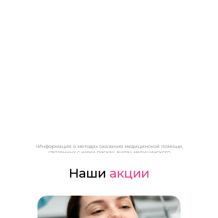
«Информация о методах оказания медицинской помощи,
связанных с ними рисках, видах медицинского
вмешательства, их последствиях и ожидаемых
результатах оказания медицинской помощи
Наши
акции
предоставляется пациенту (потребителю) лечащим
врачом (устно) и в виде Информированного
добровольного согласия на медицинское вмешательство
(письменно)»
0%