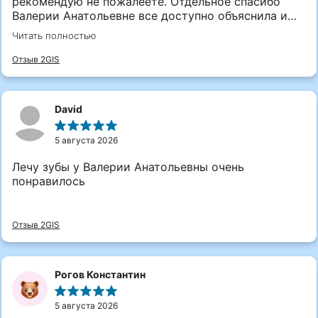
рекомендую не пожалеете. Отдельное спасибо
Валерии Анатольевне все доступно объяснила и
быстро сделала, далее только к вам
Читать полностью
Отзыв 2GIS
David
5 августа 2026
Лечу зубы у Валерии Анатольевны очень
понравилось
Отзыв 2GIS
Рогов Константин
5 августа 2026